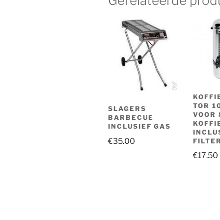
Gerelateerde prod
KOFFI
TOR 1
SLAGERS
VOOR 
BARBECUE
KOFFI
INCLUSIEF GAS
INCLU
€
35.00
FILTE
€
17.50