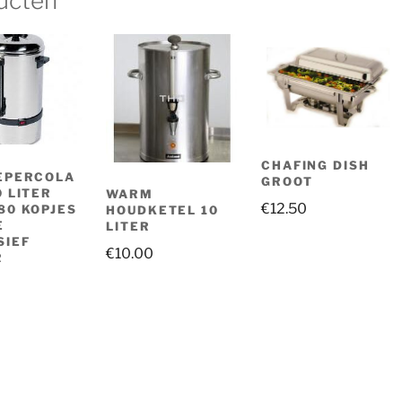
ucten
CHAFING DISH
EPERCOLA
GROOT
0 LITER
WARM
€
12.50
80 KOPJES
HOUDKETEL 10
E
LITER
SIEF
€
10.00
R