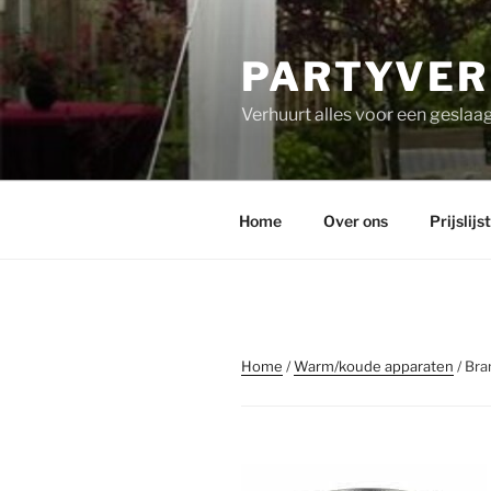
PARTYVER
Verhuurt alles voor een geslaag
Home
Over ons
Prijslijst
Home
/
Warm/koude apparaten
/ Bra