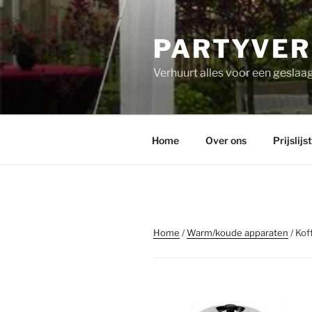
PARTYVER
Verhuurt alles voor een geslaag
Home
Over ons
Prijslijst
Home
/
Warm/koude apparaten
/ Kof