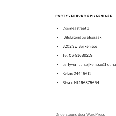
PARTYVERHUUR SPIJKENISSE
Cosmeastraat 2
(Uitsluitend op afspraak)
3202 SE Spijkenisse
Tel:
06-81689219
partyverhuurspijkenisse@hotma
Kvknr: 24445611
Btwnr: NL196375654
Ondersteund door WordPress