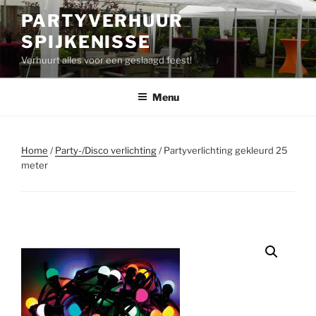
PARTYVERHUUR
SPIJKENISSE
Verhuurt alles voor een geslaagd feest!
Menu
Home
/
Party-/Disco verlichting
/ Partyverlichting gekleurd 25
meter