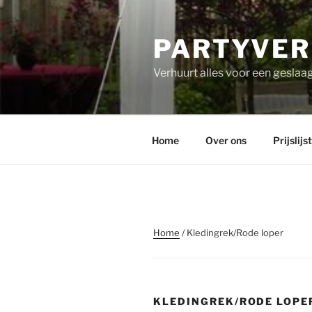
PARTYVER
Verhuurt alles voor een geslaag
Home
Over ons
Prijslijst
Home
/ Kledingrek/Rode loper
KLEDINGREK/RODE LOPE