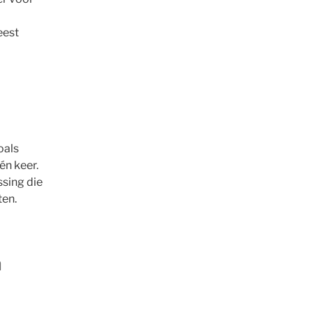
eest
oals
én keer.
ssing die
ten.
n