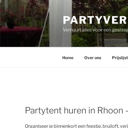
PARTYVER
Verhuurt alles voor een geslaag
Home
Over ons
Prijslijst
Partytent huren in Rhoon 
Organiseer je binnenkort een feestje, bruiloft, v