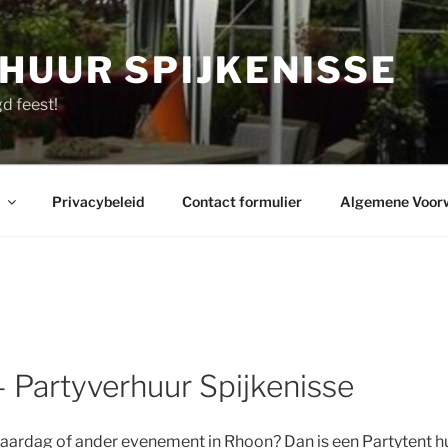
HUUR SPIJKENISSE
d feest!
Privacybeleid
Contact formulier
Algemene Voor
– Partyverhuur Spijkenisse
erjaardag of ander evenement in Rhoon? Dan is een Partytent h