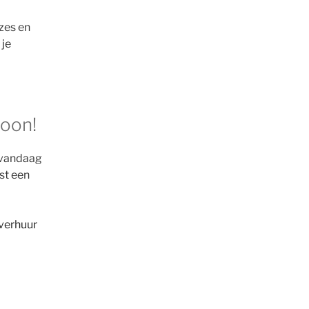
zes en
 je
hoon!
 vandaag
st een
yverhuur