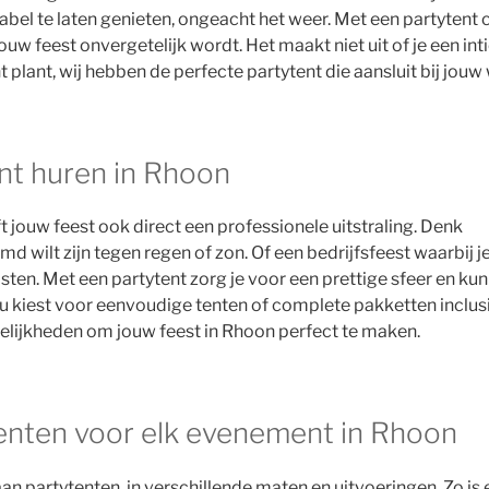
el te laten genieten, ongeacht het weer. Met een partytent c
ouw feest onvergetelijk wordt. Het maakt niet uit of je een in
plant, wij hebben de perfecte partytent die aansluit bij jouw
nt huren in Rhoon
ft jouw feest ook direct een professionele uitstraling. Denk
d wilt zijn tegen regen of zon. Of een bedrijfsfeest waarbij j
asten. Met een partytent zorg je voor een prettige sfeer en kun
 nu kiest voor eenvoudige tenten of complete pakketten inclus
mogelijkheden om jouw feest in Rhoon perfect te maken.
enten voor elk evenement in Rhoon
an partytenten, in verschillende maten en uitvoeringen. Zo is 