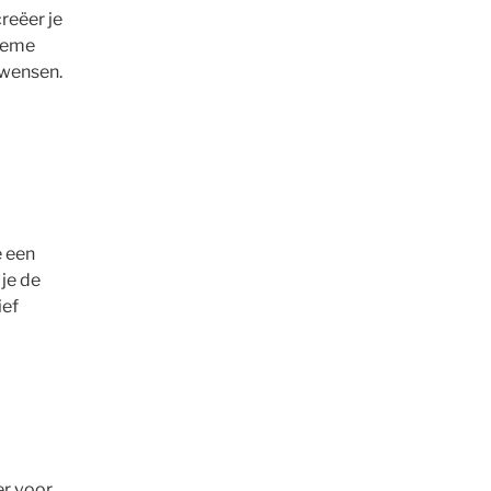
reëer je
tieme
 wensen.
e een
 je de
ief
er voor