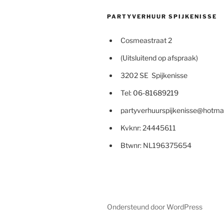
PARTYVERHUUR SPIJKENISSE
Cosmeastraat 2
(Uitsluitend op afspraak)
3202 SE Spijkenisse
Tel:
06-81689219
partyverhuurspijkenisse@hotma
Kvknr: 24445611
Btwnr: NL196375654
Ondersteund door WordPress